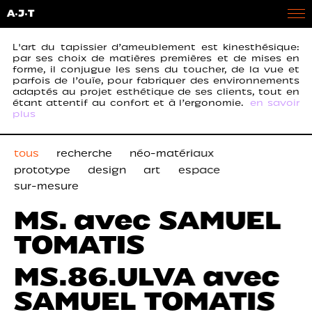
A·J·T
L'art du tapissier d’ameublement est kinesthésique:
par ses choix de matières premières et de mises en
forme, il conjugue les sens du toucher, de la vue et
parfois de l’ouïe, pour fabriquer des environnements
adaptés au projet esthétique de ses clients, tout en
étant attentif au confort et à l’ergonomie.
en savoir
plus
Telle une interprète, Anaïs Jarnoux expérimente pour
décoder la partition des designers, des artistes ou des
tous
recherche
néo-matériaux
architectes qui la sollicitent, pour trouver l’expression
prototype
design
art
espace
la plus juste du projet. Des relations de travail au long
cours sont ainsi permises par l’attention portée à
sur-mesure
cette relation et aux dialogues fructueux qui en
MS. avec SAMUEL
découlent.
TOMATIS
MS.86.ULVA avec
SAMUEL TOMATIS