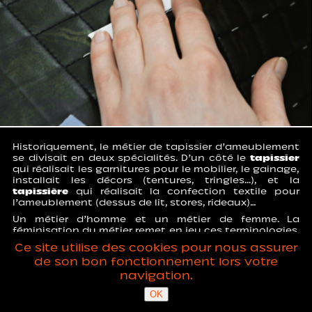
Historiquement, le métier de tapissier d’ameublement
se divisait en deux spécialités. D’un côté le
tapissier
qui réalisait les garnitures pour le mobilier, le gainage,
installait les décors (tentures, tringles...), et la
tapissière
qui réalisait la confection textile pour
l’ameublement (dessus de lit, stores, rideaux)…
Un métier d’homme et un métier de femme. La
féminisation du métier remet en jeu ces terminologies.
Anaïs Jarnoux est tapissièr·e au sens où elle endosse
Ce site utilise des cookies pour nous assurer
l’ensemble des métiers de tapisserie d’ameublement.
de son bon fonctionnement lors votre
navigation.
©ANAÏS JARNOUX 2025
OK