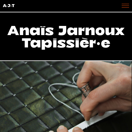
A·J·T
Anaïs Jarnoux
Tapissièr·e