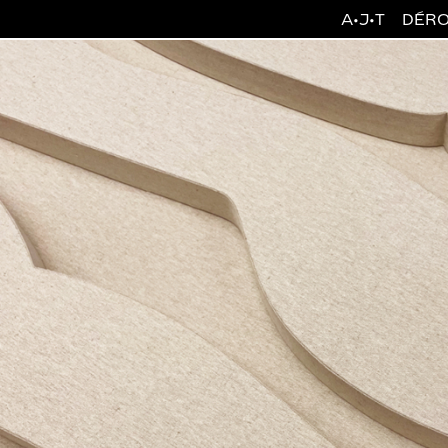
A·J·T
DÉRO