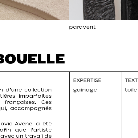
paravent
BOUELLE
EXPERTISE
TEXT
n d’
une collection
gainage
toil
ières imparfaites
 françaises. Ces
 qui, accompagnés
dovic Avenel a été
fin que l’artiste
 avec un travail de